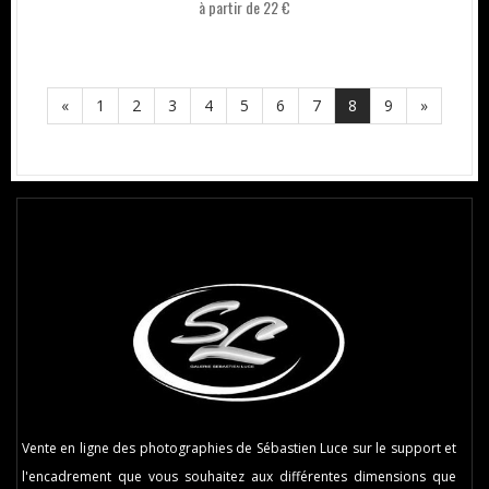
à partir de 22 €
«
1
2
3
4
5
6
7
8
9
»
Vente en ligne des photographies de Sébastien Luce sur le support et
l'encadrement que vous souhaitez aux différentes dimensions que