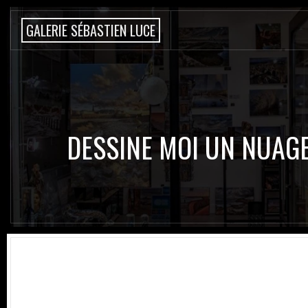
G
A
L
E
R
I
E
S
É
B
A
S
T
I
E
N
L
U
C
E
DESSINE MOI UN NUAG