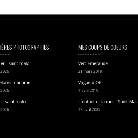
IÈRES PHOTOGRAPHIES
MES COUPS DE COEURS
er - saint malo
Vert Emeraude
t
2026
21
mars
2019
elures maritime
Vague d´OR
t
2026
1
avril
2019
it -saint malo
L´enfant et la mer - Saint Mal
t
2026
17
avril
2025