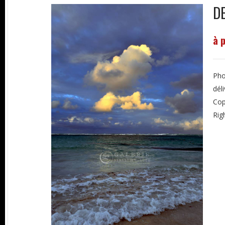
D
à 
Pho
dél
Cop
Rig