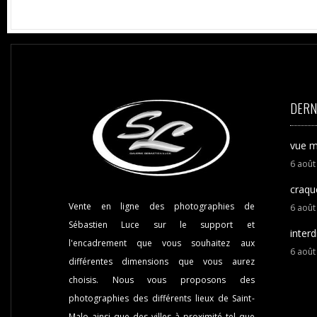
DERN
vue m
6
aoû
craqu
Vente en ligne des photographies de
6
aoû
Sébastien Luce sur le support et
interd
l'encadrement que vous souhaitez aux
6
aoû
différentes dimensions que vous aurez
choisis. Nous vous proposons des
photographies des différents lieux de Saint-
Malo ainsi que des villes à proximité tel que