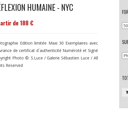
ÉFLEXION HUMAINE - NYC
FO
partir de 188 €
SU
tographie Edition limitée Maxi 30 Exemplaires avec
ivrance de certificat d´authenticité Numéroté et Signé
yright Photo ©: S.Luce / Galerie Sébastien Luce / All
hts Reserved
TOT