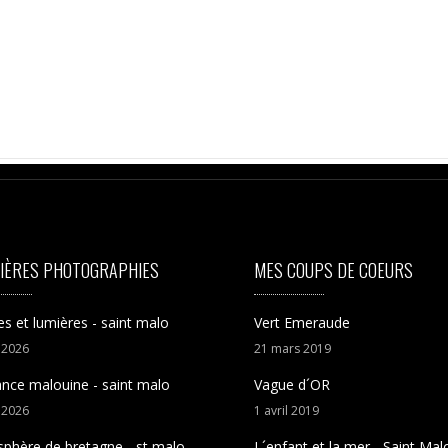
IÈRES PHOTOGRAPHIES
MES COUPS DE COEURS
s et lumières - saint malo
Vert Emeraude
t
2026
21
mars
2019
nce malouine - saint malo
Vague d´OR
t
2026
1
avril
2019
phère de bretagne - st malo
L´enfant et la mer - Saint Mal