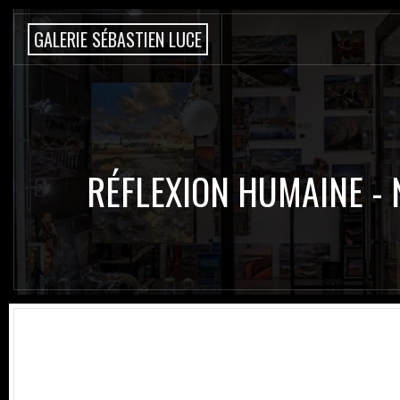
G
A
L
E
R
I
E
S
É
B
A
S
T
I
E
N
L
U
C
E
RÉFLEXION HUMAINE - 