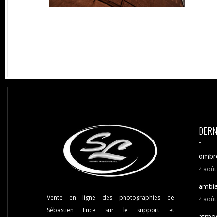
DERN
ombre
4
aoû
ambia
Vente en ligne des photographies de
4
aoû
Sébastien Luce sur le support et
atmos