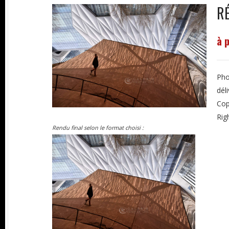
R
à 
Pho
dél
Cop
Rig
Rendu final selon le format choisi :