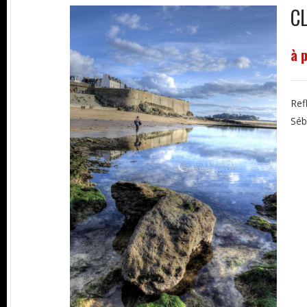
CL
à 
Ref
Séb