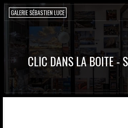
G
A
L
E
R
I
E
S
É
B
A
S
T
I
E
N
L
U
C
E
CLIC DANS LA BOITE - 