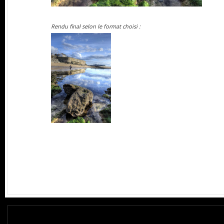
Rendu final selon le format choisi :