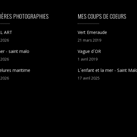
IÈRES PHOTOGRAPHIES
MES COUPS DE COEURS
L ART
Vert Emeraude
t
2026
21
mars
2019
er - saint malo
Vague d´OR
t
2026
1
avril
2019
elures maritime
L´enfant et la mer - Saint Mal
t
2026
17
avril
2025