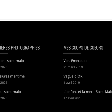
IÈRES PHOTOGRAPHIES
MES COUPS DE COEURS
er - saint malo
Vert Emeraude
t
2026
21
mars
2019
elures maritime
Vague d´OR
t
2026
1
avril
2019
it -saint malo
L´enfant et la mer - Saint Mal
t
2026
17
avril
2025