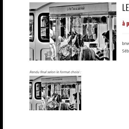
LE
à 
bnw
Séb
Rendu final selon le format choisi :