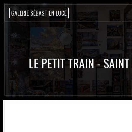
G
A
L
E
R
I
E
S
É
B
A
S
T
I
E
N
L
U
C
E
LE PETIT TRAIN - SAIN