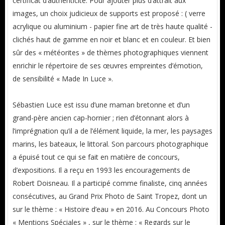
certificat d’authenticité. Pour ajouter plus d’attrait aux
images, un choix judicieux de supports est proposé : ( verre
acrylique ou aluminium - papier fine art de très haute qualité -
clichés haut de gamme en noir et blanc et en couleur. Et bien
sûr des « météorites » de thèmes photographiques viennent
enrichir le répertoire de ses œuvres empreintes d’émotion,
de sensibilité « Made In Luce ».
Sébastien Luce est issu d’une maman bretonne et d’un
grand-père ancien cap-hornier ; rien d’étonnant alors à
l’imprégnation qu’il a de l’élément liquide, la mer, les paysages
marins, les bateaux, le littoral. Son parcours photographique
a épuisé tout ce qui se fait en matière de concours,
d’expositions. Il a reçu en 1993 les encouragements de
Robert Doisneau. Il a participé comme finaliste, cinq années
consécutives, au Grand Prix Photo de Saint Tropez, dont un
sur le thème : « Histoire d’eau » en 2016. Au Concours Photo
« Mentions Spéciales » , sur le thème : « Regards sur le