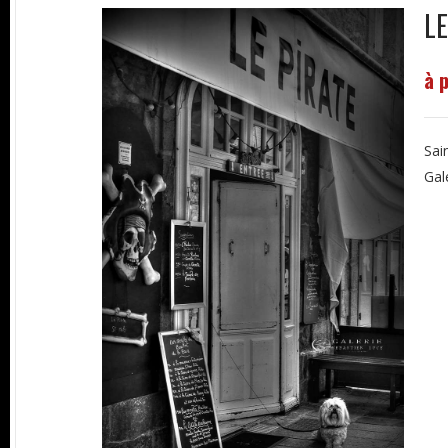
LE
à 
Sai
Gal