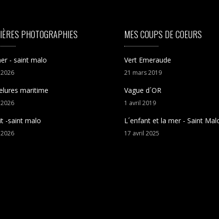
IÈRES PHOTOGRAPHIES
MES COUPS DE COEURS
er - saint malo
Vert Emeraude
t
2026
21
mars
2019
elures maritime
Vague d´OR
t
2026
1
avril
2019
it -saint malo
L´enfant et la mer - Saint Mal
t
2026
17
avril
2025