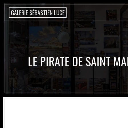
G
A
L
E
R
I
E
S
É
B
A
S
T
I
E
N
L
U
C
E
LE PIRATE DE SAINT MA