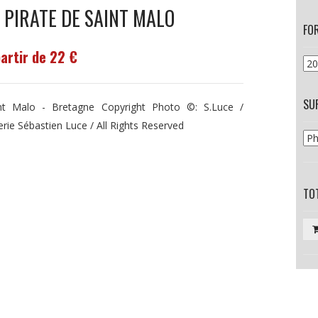
 PIRATE DE SAINT MALO
FO
partir de 22 €
SU
nt Malo - Bretagne Copyright Photo ©: S.Luce /
erie Sébastien Luce / All Rights Reserved
TOT