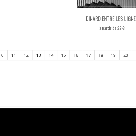
DINARD ENTRE LES LIGNE
à partir de 22 €
10
11
12
13
14
15
16
17
18
19
20