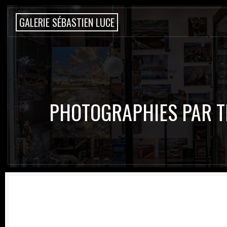
G
A
L
E
R
I
E
S
É
B
A
S
T
I
E
N
L
U
C
E
PHOTOGRAPHIES PAR 